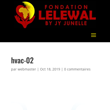
hvac-02
par
webmaster
|
Oct 18, 2019
|
0 commentaires