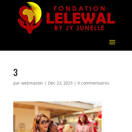
3
par
webmaster
|
Déc 23, 2025
|
0 commentaires